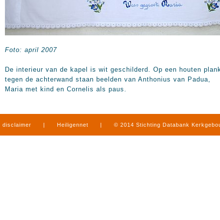
Foto: april 2007
De interieur van de kapel is wit geschilderd. Op een houten plan
tegen de achterwand staan beelden van Anthonius van Padua,
Maria met kind en Cornelis als paus.
disclaimer
|
Heiligennet
|
© 2014 Stichting Databank Kerkgeb
in Limburg
|
produced by
www.mediamens.nl