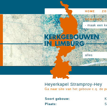
HOME
ZO
DONATIES
- maak een k
alles
Heyerkapel Stramproy-Hey
Ga naar site van het gebouw c.q. de p
Soort gebouw:
K
Plaats:
S