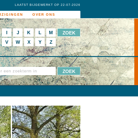
LAATST BIJGEWERKT OP 22-07-2026
JZIGINGEN
OVER ONS
I
J
K
L
M
V
W
X
Y
Z