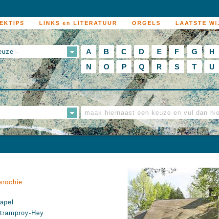
EKTIPS
LINKS en LITERATUUR
ORGELS
LAATSTE WI
A
B
C
D
E
F
G
H
euze -
N
O
P
Q
R
S
T
U
arochie
apel
tramproy-Hey