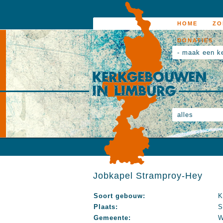
HOME
ZO
DONATIES
- maak een k
alles
Jobkapel Stramproy-Hey
Soort gebouw:
K
Plaats:
S
Gemeente:
W