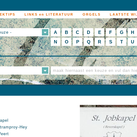
EKTIPS
LINKS en LITERATUUR
ORGELS
LAATSTE WI
A
B
C
D
E
F
G
H
euze -
N
O
P
Q
R
S
T
U
apel
tramproy-Hey
eert