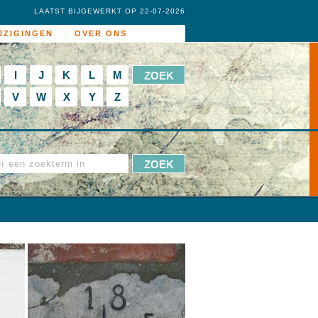
LAATST BIJGEWERKT OP 22-07-2026
JZIGINGEN
OVER ONS
I
J
K
L
M
V
W
X
Y
Z