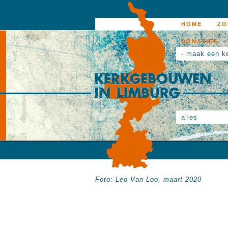
HOME
ZO
DONATIES
- maak een k
alles
Foto: Leo Van Loo, maart 2020