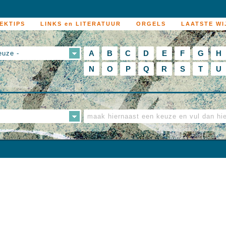
EKTIPS
LINKS en LITERATUUR
ORGELS
LAATSTE WI
A
B
C
D
E
F
G
H
euze -
N
O
P
Q
R
S
T
U