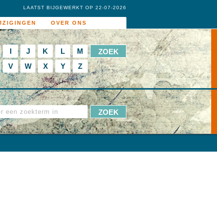
LAATST BIJGEWERKT OP 22-07-2026
JZIGINGEN
OVER ONS
I
J
K
L
M
V
W
X
Y
Z