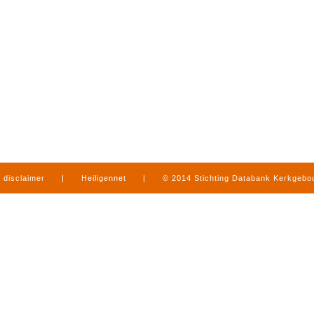
disclaimer
|
Heiligennet
|
© 2014 Stichting Databank Kerkgeb
in Limburg
|
produced by
www.mediamens.nl