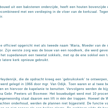
ebouwd uit een bakstenen onderzijde, heeft een houten bovenzijde
gecombineerd met een verdieping in de vloer van de kerkzaal. Tegen
ir.
 officieel opgericht met als tweede naam ‘Maria, Moeder van de 
. Zijn eerste zorg was de bouw van een noodkerk, die werd geves
 het supedaneum een tweetal sokkels, met op de ene sokkel een t
e latere kerk opnieuw gebruikt.
Heydenrijk, die de opdracht kreeg een ‘gebruikskerk’ te ontwerpen
 werd gelegd in 1966 door mgr. Van Odijk. Toen waren er al twee b
wen en hiervoor de kapelanie te benutten. Vervolgens werden de bi
ma Gebr. Peeters uit Boxmeer. Het bouwbudget werd met 10 proce
.Tegenwoordig staat daarom een lift in één der trappen. Hoewel d
wachten onderhoud, werden de plannen niet bijgesteld. De functie 