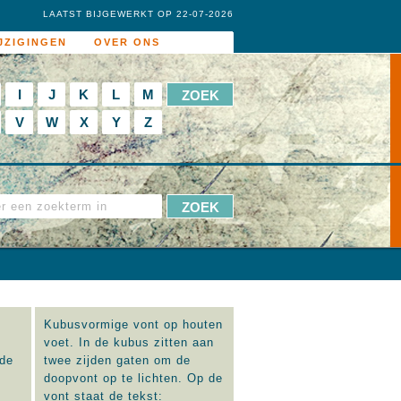
LAATST BIJGEWERKT OP 22-07-2026
JZIGINGEN
OVER ONS
I
J
K
L
M
V
W
X
Y
Z
Kubusvormige vont op houten
voet. In de kubus zitten aan
 de
twee zijden gaten om de
doopvont op te lichten. Op de
vont staat de tekst: