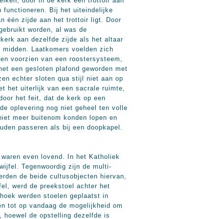
iken, door in de kerk een trottoir aan
unctioneren. Bij het uiteindelijke
 één zijde aan het trottoir ligt. Door
gebruikt worden, al was de
erk aan dezelfde zijde als het altaar
n midden. Laatkomers voelden zich
rden voorzien van een roostersysteem,
het een gesloten plafond geworden met
en echter sloten qua stijl niet aan op
t het uiterlijk van een sacrale ruimte,
oor het feit, dat de kerk op een
e oplevering nog niet geheel ten volle
 niet meer buitenom konden lopen en
uden passeren als bij een doopkapel.
 waren even lovend. In het Katholiek
ijfel. Tegenwoordig zijn de multi-
rden de beide cultusobjecten hiervan,
el, werd de preekstoel achter het
 hoek werden stoelen geplaatst in
en tot op vandaag de mogelijkheid om
 hoewel de opstelling dezelfde is