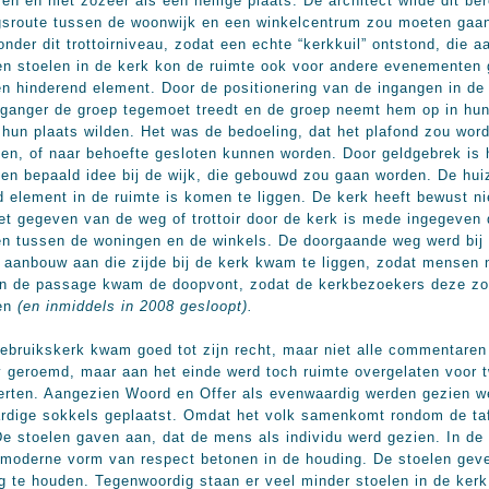
n niet zozeer als een heilige plaats. De architect wilde dit bere
gsroute tussen de woonwijk en een winkelcentrum zou moeten gaan f
der dit trottoirniveau, zodat een echte “kerkkuil” ontstond, die aan
n stoelen in de kerk kon de ruimte ook voor andere evenementen 
n hinderend element. Door de positionering van de ingangen in de k
kganger de groep tegemoet treedt en de groep neemt hem op in hu
r hun plaats wilden. Het was de bedoeling, dat het plafond zou wo
en, of naar behoefte gesloten kunnen worden. Door geldgebrek is 
 een bepaald idee bij de wijk, die gebouwd zou gaan worden. De huiz
d element in de ruimte is komen te liggen. De kerk heeft bewust nie
et gegeven van de weg of trottoir door de kerk is mede ingegeven d
n tussen de woningen en de winkels. De doorgaande weg werd bij d
 aanbouw aan die zijde bij de kerk kwam te liggen, zodat mensen
In de passage kwam de doopvont, zodat de kerkbezoekers deze zo
ten
(en inmiddels in 2008 gesloopt).
gebruikskerk kwam goed tot zijn recht, maar niet alle commentaren
 geroemd, maar aan het einde werd toch ruimte overgelaten voor tw
erten. Aangezien Woord en Offer als evenwaardig werden gezien we
rdige sokkels geplaatst. Omdat het volk samenkomt rondom de taf
 De stoelen gaven aan, dat de mens als individu werd gezien. In de
 moderne vorm van respect betonen in de houding. De stoelen gev
 te houden. Tegenwoordig staan er veel minder stoelen in de kerk,