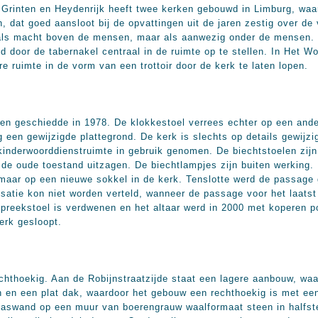
 Grinten en Heydenrijk heeft twee kerken gebouwd in Limburg, waar
, dat goed aansloot bij de opvattingen uit de jaren zestig over de
als macht boven de mensen, maar als aanwezig onder de mensen. In
 door de tabernakel centraal in de ruimte op te stellen. In Het
 ruimte in de vorm van een trottoir door de kerk te laten lopen.
len geschiedde in 1978. De klokkestoel verrees echter op een ande
 een gewijzigde plattegrond. De kerk is slechts op details gewijzig
 kinderwoorddienstruimte in gebruik genomen. De biechtstoelen zijn
 de oude toestand uitzagen. De biechtlampjes zijn buiten werking.
maar op een nieuwe sokkel in de kerk. Tenslotte werd de passage
risatie kon niet worden verteld, wanneer de passage voor het laat
e preekstoel is verdwenen en het altaar werd in 2000 met koperen 
erk gesloopt.
echthoekig. Aan de Robijnstraatzijde staat een lagere aanbouw, wa
n en een plat dak, waardoor het gebouw een rechthoekig is met een
laswand op een muur van boerengrauw waalformaat steen in halfst