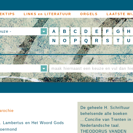
EKTIPS
LINKS en LITERATUUR
ORGELS
LAATSTE WI
A
B
C
D
E
F
G
H
euze -
N
O
P
Q
R
S
T
U
De geheele H. Schriftuur
arochie
behelsende alle boeken
...Concilie van Trenten in
. Lambertus en Het Woord Gods
Nederlandsche taal.
oermond
THEODORUS VANDEN