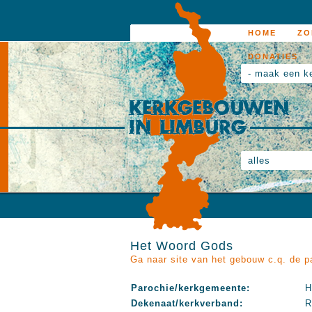
HOME
ZO
DONATIES
- maak een k
alles
Het Woord Gods
Ga naar site van het gebouw c.q. de p
Parochie/kerkgemeente:
H
Dekenaat/kerkverband:
R