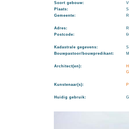
Soort gebouw:
V
Plaats:
S
Gemeente:
R
Adres:
R
Postcode:
6
Kadastrale gegevens:
S
Bouwpastoor/bouwpredikant:
M
Architect(en):
H
G
Kunstenaar(s):
P
Huidig gebruik:
G