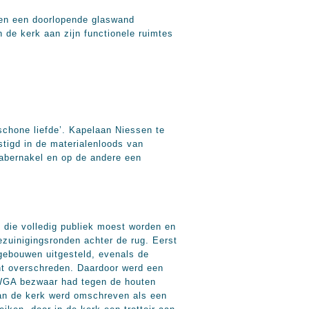
 en een doorlopende glaswand
 de kerk aan zijn functionele ruimtes
schone liefde’. Kapelaan Niessen te
tigd in de materialenloods van
abernakel en op de andere een
, die volledig publiek moest worden en
ezuinigingsronden achter de rug. Eerst
jgebouwen uitgesteld, evenals de
nt overschreden. Daardoor werd een
e WGA bezwaar had tegen de houten
van de kerk werd omschreven als een