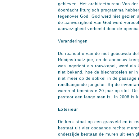
gebleven. Het architectbureau Van der
doordacht liturgisch programma hebben
tegenover God. God werd niet gezien 
de aanwezigheid van God werd verbeeld
aanwezigheid verbeeld door de openbare
Veranderingen
De realisatie van de niet gebouwde de
Robijnstraatzijde, en de aanbouw kreeg
was ingericht als rouwkapel, werd als
niet bekend, hoe de biechstoelen er in
niet meer op de sokkel in de passage 
rondhangende jongelui. Bij de inventa
waren al tenminste 20 jaar op slot. D
pastoor een lange man is. In 2008 is k
Exterieur
De kerk staat op een grasveld en is r
bestaat uit vier opgaande rechte mure
onderzijde bestaan de muren uit een g