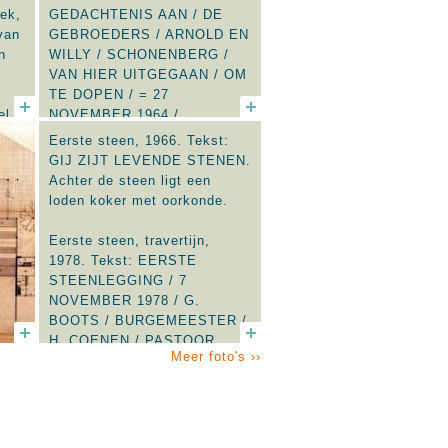
ek,
GEDACHTENIS AAN / DE
van
GEBROEDERS / ARNOLD EN
n
WILLY / SCHONENBERG /
VAN HIER UITGEGAAN / OM
TE DOPEN / = 27
el
NOVEMBER 1964 /
BAFWASENDE CONGO. De
Eerste steen, 1966. Tekst:
beide broers waren uit
GIJ ZIJT LEVENDE STENEN.
Swalmen geboortige
Achter de steen ligt een
missionarissen.
loden koker met oorkonde.
Eerste steen, travertijn,
1978. Tekst: EERSTE
STEENLEGGING / 7
NOVEMBER 1978 / G.
BOOTS / BURGEMEESTER /
H. COENEN / PASTOOR.
Meer foto's ››
Naast de ingang van de
laagbouw.