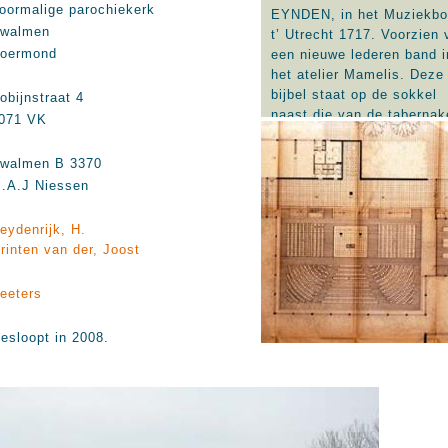
oormalige parochiekerk
EYNDEN, in het Muziekbo
walmen
t’ Utrecht 1717. Voorzien 
oermond
een nieuwe lederen band i
het atelier Mamelis. Deze
bijbel staat op de sokkel
obijnstraat 4
naast die van de tabernak
071 VK
en geeft hiermee aan, dat
woord en sacrament in de
walmen B 3370
kerk evenwaardig zijn.
.A.J Niessen
eydenrijk, H.
rinten van der, Joost
eeters
esloopt in 2008.