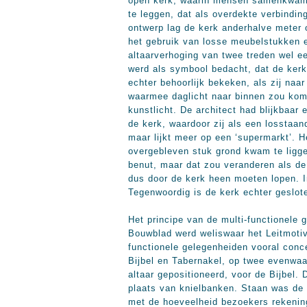
open kerk, waarin mensen samenkwamen e
te leggen, dat als overdekte verbindin
ontwerp lag de kerk anderhalve meter on
het gebruik van losse meubelstukken e
altaarverhoging van twee treden wel ee
werd als symbool bedacht, dat de ker
echter behoorlijk bekeken, als zij naa
waarmee daglicht naar binnen zou kom
kunstlicht. De architect had blijkbaar
de kerk, waardoor zij als een losstaan
maar lijkt meer op een ‘supermarkt’. H
overgebleven stuk grond kwam te ligge
benut, maar dat zou veranderen als de
dus door de kerk heen moeten lopen. 
Tegenwoordig is de kerk echter geslo
Het principe van de multi-functionele 
Bouwblad werd weliswaar het Leitmotiv
functionele gelegenheiden vooral conc
Bijbel en Tabernakel, op twee evenwaa
altaar gepositioneerd, voor de Bijbel.
plaats van knielbanken. Staan was de
met de hoeveelheid bezoekers rekening