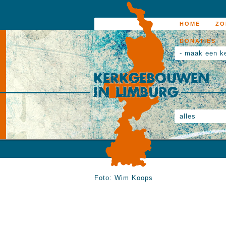
HOME
ZO
DONATIES
- maak een k
alles
Foto: Wim Koops