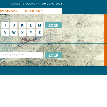
LAATST BIJGEWERKT OP 22-07-2026
JZIGINGEN
OVER ONS
I
J
K
L
M
V
W
X
Y
Z