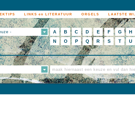
EKTIPS
LINKS en LITERATUUR
ORGELS
LAATSTE WI
A
B
C
D
E
F
G
H
euze -
N
O
P
Q
R
S
T
U