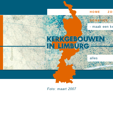
HOME
ZO
DONATIES
- maak een k
alles
Foto: maart 2007