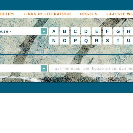
EKTIPS
LINKS en LITERATUUR
ORGELS
LAATSTE WI
A
B
C
D
E
F
G
H
euze -
N
O
P
Q
R
S
T
U