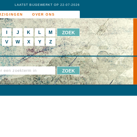
LAATST BIJGEWERKT OP 22-07-2026
JZIGINGEN
OVER ONS
I
J
K
L
M
V
W
X
Y
Z