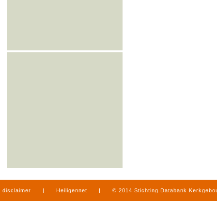
disclaimer
|
Heiligennet
|
© 2014 Stichting Databank Kerkgeb
in Limburg
|
produced by
www.mediamens.nl