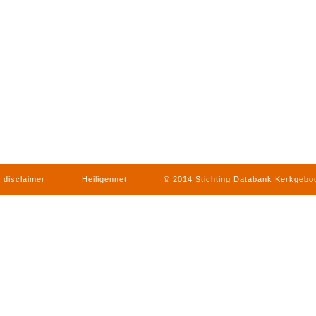
disclaimer
|
Heiligennet
|
© 2014 Stichting Databank Kerkgeb
in Limburg
|
produced by
www.mediamens.nl