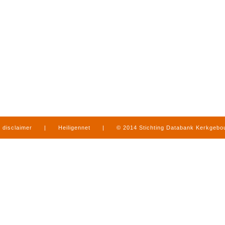
disclaimer
|
Heiligennet
|
© 2014 Stichting Databank Kerkgeb
in Limburg
|
produced by
www.mediamens.nl