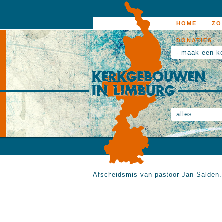
HOME
ZO
DONATIES
- maak een k
alles
Afscheidsmis van pastoor Jan Salden