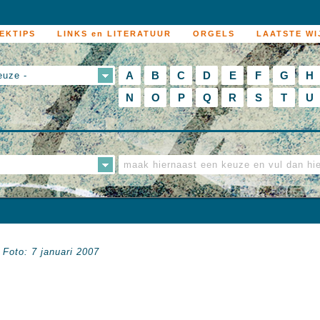
EKTIPS
LINKS en LITERATUUR
ORGELS
LAATSTE WI
A
B
C
D
E
F
G
H
euze -
N
O
P
Q
R
S
T
U
.
Foto: 7 januari 2007