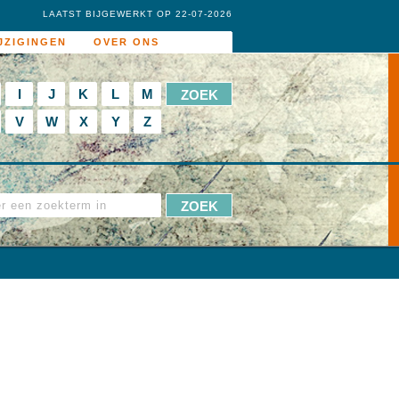
LAATST BIJGEWERKT OP 22-07-2026
JZIGINGEN
OVER ONS
I
J
K
L
M
V
W
X
Y
Z