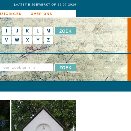
LAATST BIJGEWERKT OP 22-07-2026
JZIGINGEN
OVER ONS
I
J
K
L
M
V
W
X
Y
Z