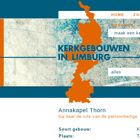
HOME
ZO
DONATIES
- maak een k
alles
Annakapel Thorn
Ga naar de site van de patroonheilige
Soort gebouw:
K
Plaats:
T