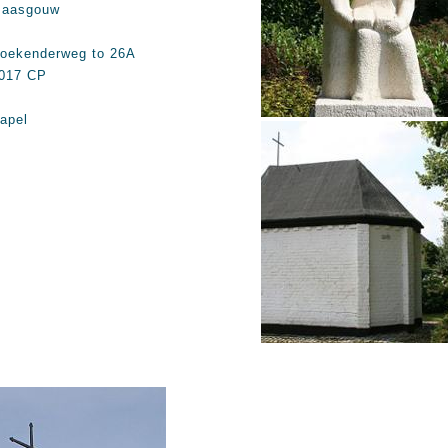
aasgouw
oekenderweg to 26A
017 CP
apel