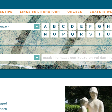
EKTIPS
LINKS en LITERATUUR
ORGELS
LAATSTE WI
A
B
C
D
E
F
G
H
euze -
N
O
P
Q
R
S
T
U
apel
horn