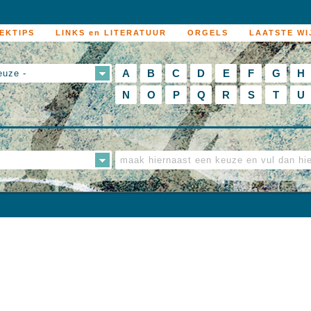
EKTIPS
LINKS en LITERATUUR
ORGELS
LAATSTE WI
A
B
C
D
E
F
G
H
euze -
N
O
P
Q
R
S
T
U