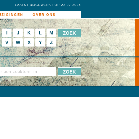
LAATST BIJGEWERKT OP 22-07-2026
JZIGINGEN
OVER ONS
I
J
K
L
M
V
W
X
Y
Z