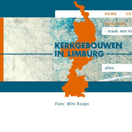
HOME
ZO
DONATIES
- maak een k
alles
Foto: Wim Koops