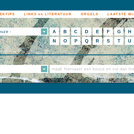
EKTIPS
LINKS en LITERATUUR
ORGELS
LAATSTE WI
A
B
C
D
E
F
G
H
euze -
N
O
P
Q
R
S
T
U