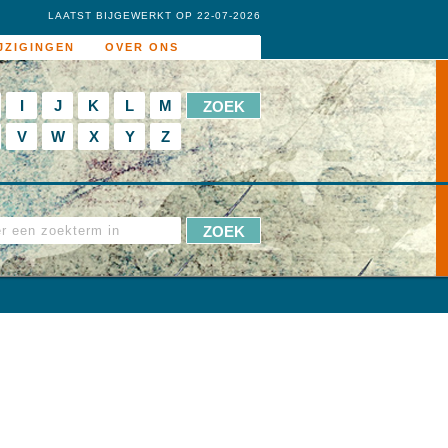
LAATST BIJGEWERKT OP 22-07-2026
JZIGINGEN
OVER ONS
I
J
K
L
M
V
W
X
Y
Z