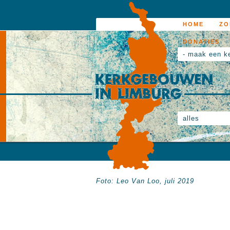
HOME
ZO
DONATIES
- maak een k
alles
Foto: Leo Van Loo, juli 2019