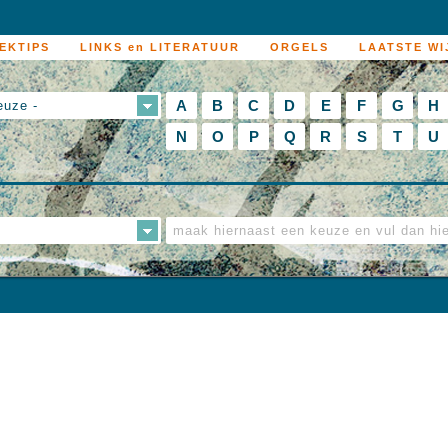
EKTIPS
LINKS en LITERATUUR
ORGELS
LAATSTE WI
A
B
C
D
E
F
G
H
euze -
N
O
P
Q
R
S
T
U