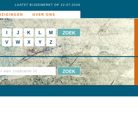
LAATST BIJGEWERKT OP 22-07-2026
JZIGINGEN
OVER ONS
I
J
K
L
M
V
W
X
Y
Z