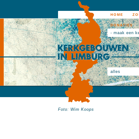
HOME
ZO
DONATIES
- maak een k
alles
Foto: Wim Koops