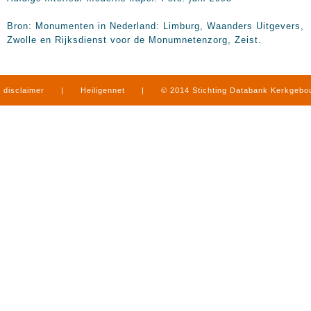
Bron: Monumenten in Nederland: Limburg, Waanders Uitgevers,
Zwolle en Rijksdienst voor de Monumnetenzorg, Zeist.
disclaimer
|
Heiligennet
|
© 2014 Stichting Databank Kerkgeb
in Limburg
|
produced by
www.mediamens.nl