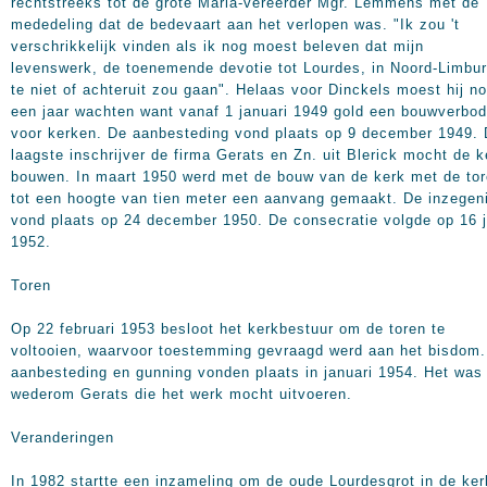
rechtstreeks tot de grote Maria-vereerder Mgr. Lemmens met de
mededeling dat de bedevaart aan het verlopen was. "Ik zou 't
verschrikkelijk vinden als ik nog moest beleven dat mijn
levenswerk, de toenemende devotie tot Lourdes, in Noord-Limbur
te niet of achteruit zou gaan". Helaas voor Dinckels moest hij n
een jaar wachten want vanaf 1 januari 1949 gold een bouwverbod
voor kerken. De aanbesteding vond plaats op 9 december 1949.
laagste inschrijver de firma Gerats en Zn. uit Blerick mocht de k
bouwen. In maart 1950 werd met de bouw van de kerk met de to
tot een hoogte van tien meter een aanvang gemaakt. De inzegen
vond plaats op 24 december 1950. De consecratie volgde op 16 j
1952.
Toren
Op 22 februari 1953 besloot het kerkbestuur om de toren te
voltooien, waarvoor toestemming gevraagd werd aan het bisdom
aanbesteding en gunning vonden plaats in januari 1954. Het was
wederom Gerats die het werk mocht uitvoeren.
Veranderingen
In 1982 startte een inzameling om de oude Lourdesgrot in de ker