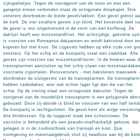
zijkapelletjes. Tegen de noordgevel van de toren en met een
gangetje ermee verbonden staat de octogonale doopkapel. Drie
vensters doorbreken de brede gevelvlakken. Een gevel grenst a
de kerk. De vier smallere gevels zijn blind. Het bovenste deel v
de gevel is iets uitgemetseld in de vorm van een korfboog. De
daklijst heeft een muizentandfries. Het achtzijdige, geknikte spi
is voorzien van Romaanse dakpannen en wordt bekroond door e
koperen bol met kruis. De zijgevels hebben op elke zijde vier gr
vensters. Op het schip en de koorpartij staat een zadeldak. Alle
gevels zijn voorzien van muizentandfriezen. In de hoeken waar 
transeptarmen aansluiten op het schip staan van lessenaardake
voorziene zijportalen. Roosvensters - met bakstenen maaswerk -
doorbreken de sluitgevels van de transeptarmen. De transeptar
hebben zadeldaken, wier nok echter lager ligt dan die van het
schip. Op de viering staat een octogonale dakruiter. Tegen de
oostgevel van de noordelijke transeptarm is een polygonale absi
gebouwd. Deze zij-abside is blind en voorzien van een half tentd
De koorpartij is rechtgesloten. De gevel kent als enige versierin
drie blindnissen. Op de topgevel staat een schoorsteen. De
sacristie is behandeld als een pseudo-onafhankelijk gebouw, dat
gelegen is in de zuidoosthoek van transept en koor. Qua
vormgeving en materiaalgebruik sluit zij naadloos aan bij de kerk