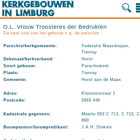
O.L. Vrouw Troosteres der Bedrukten
Ga naar site van het gebouw c.q. de parochie
Parochie/kerkgemeente:
Federatie Maasdorpen,
Tienray
Dekenaat/kerkverband:
Horst
Soort gebouw:
Parochiekerk
Plaats:
Tienray
Gemeente:
Horst aan de Maas
Adres:
Kloosterstraat 1
Postcode:
5865 AW
Kadastrale gegevens:
Meerlo 002 C 713, C 715, C
890
Bouwpastoor/bouwpredikant:
J.A.H. Dinkels