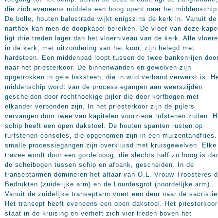
die zich eveneens middels een boog opent naar het middenschip
De bolle, houten balustrade wijkt enigszins de kerk in. Vanuit de
narthex kan men de doopkapel bereiken. De vloer van deze kape
ligt drie treden lager dan het vloerniveau van de kerk. Alle vloer
in de kerk, met uitzondering van het koor, zijn belegd met
hardsteen. Een middenpad loopt tussen de twee bankenrijen doo
naar het priesterkoor. De binnenwanden en gewelven zijn
opgetrokken in gele baksteen, die in wild verband verwerkt is. H
middenschip wordt van de processiegangen aan weerszijden
gescheiden door rechthoekige pijler die door korfbogen met
elkander verbonden zijn. In het priesterkoor zijn de pijlers
vervangen door twee van kapitelen voorziene tufstenen zuilen. H
schip heeft een open dakstoel. De houten spanten rusten op
turfstenen consoles, die opgenomen zijn in een muizentandfries
smalle processiegangen zijn overkluisd met kruisgewelven. Elke
travee wordt door een gordelboog, die slechts half zo hoog is da
de scheibogen tussen schip en afbank, gescheiden. In de
transeptarmen domineren het altaar van O.L. Vrouw Troosteres d
Bedrukten (zuidelijke arm) en de Lourdesgrot (noordelijke arm).
Vanuit de zuidelijke transeptarm voert een deur naar de sacristie
Het transept heeft eveneens een open dakstoel. Het priesterkoor
staat in de kruising en verheft zich vier treden boven het