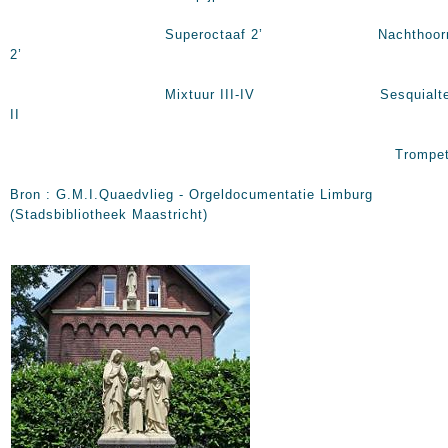
Superoctaaf 2’ Nachthoor
2’
Mixtuur III-IV Sesquialte
II
Trompet 8
Bron : G.M.I.Quaedvlieg - Orgeldocumentatie Limburg
(Stadsbibliotheek Maastricht)