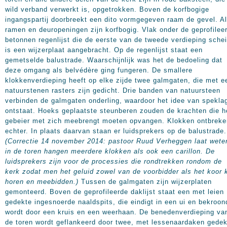
wild verband verwerkt is, opgetrokken. Boven de korfbogige
ingangspartij doorbreekt een dito vormgegeven raam de gevel. Al
ramen en deuropeningen zijn korfbogig. Vlak onder de geprofilee
betonnen regenlijst die de eerste van de tweede verdieping schei
is een wijzerplaat aangebracht. Op de regenlijst staat een
gemetselde balustrade. Waarschijnlijk was het de bedoeling dat
deze omgang als belvédère ging fungeren. De smallere
klokkenverdieping heeft op elke zijde twee galmgaten, die met e
natuurstenen rasters zijn gedicht. Drie banden van natuursteen
verbinden de galmgaten onderling, waardoor het idee van spekla
ontstaat. Hoeks geplaatste steunberen zouden de krachten die h
gebeier met zich meebrengt moeten opvangen. Klokken ontbreke
echter. In plaats daarvan staan er luidsprekers op de balustrade.
(Correctie 14 november 2014: pastoor Ruud Verheggen laat wete
in de toren hangen meerdere klokken als ook een carillon. De
luidsprekers zijn voor de processies die rondtrekken rondom de
kerk zodat men het geluid zowel van de voorbidder als het koor 
horen en meebidden.)
Tussen de galmgaten zijn wijzerplaten
gemonteerd. Boven de geprofileerde daklijst staat een met leien
gedekte ingesnoerde naaldspits, die eindigt in een ui en bekroon
wordt door een kruis en een weerhaan. De benedenverdieping va
de toren wordt geflankeerd door twee, met lessenaardaken gedek