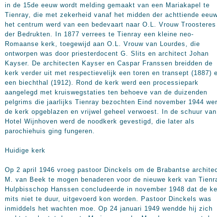
in de 15de eeuw wordt melding gemaakt van een Mariakapel te
Tienray, die met zekerheid vanaf het midden der achttiende eeu
het centrum werd van een bedevaart naar O.L. Vrouw Troosteres
der Bedrukten. In 1877 verrees te Tienray een kleine neo-
Romaanse kerk, toegewijd aan O.L. Vrouw van Lourdes, die
ontworpen was door priesterdocent G. Slits en architect Johan
Kayser. De architecten Kayser en Caspar Franssen breidden de
kerk verder uit met respectievelijk een toren en transept (1887) 
een biechthal (1912). Rond de kerk werd een processiepark
aangelegd met kruiswegstaties ten behoeve van de duizenden
pelgrims die jaarlijks Tienray bezochten Eind november 1944 we
de kerk opgeblazen en vrijwel geheel verwoest. In de schuur van
Hotel Wijnhoven werd de noodkerk gevestigd, die later als
parochiehuis ging fungeren.
Huidige kerk
Op 2 april 1946 vroeg pastoor Dinckels om de Brabantse archite
M. van Beek te mogen benaderen voor de nieuwe kerk van Tienr
Hulpbisschop Hanssen concludeerde in november 1948 dat de ke
mits niet te duur, uitgevoerd kon worden. Pastoor Dinckels was
inmiddels het wachten moe. Op 24 januari 1949 wendde hij zich