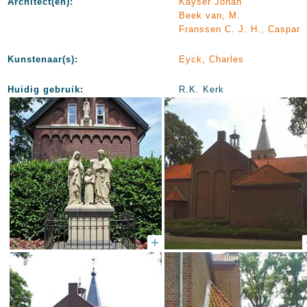
Architect(en):
Kayser Johan
Beek van, M.
Franssen C. J. H., Caspar
Kunstenaar(s):
Eyck, Charles
Huidig gebruik:
R.K. Kerk