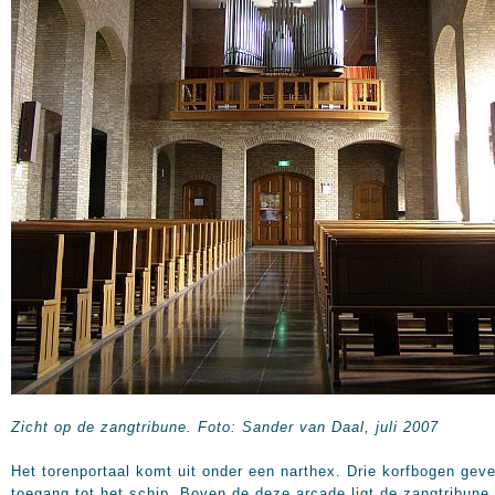
Zicht op de zangtribune. Foto: Sander van Daal, juli 2007
Het torenportaal komt uit onder een narthex. Drie korfbogen gev
toegang tot het schip. Boven de deze arcade ligt de zangtribune,