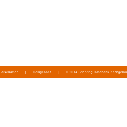
disclaimer
|
Heiligennet
|
© 2014 Stichting Databank Kerkgeb
in Limburg
|
produced by
www.mediamens.nl