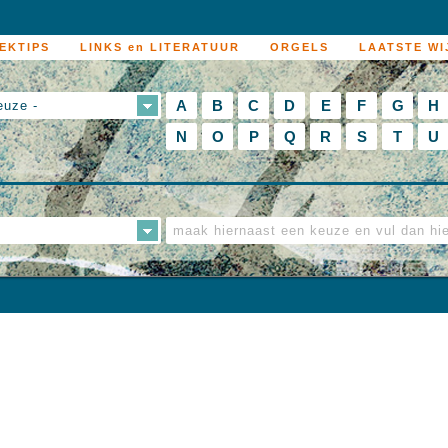
EKTIPS
LINKS en LITERATUUR
ORGELS
LAATSTE WI
A
B
C
D
E
F
G
H
euze -
N
O
P
Q
R
S
T
U