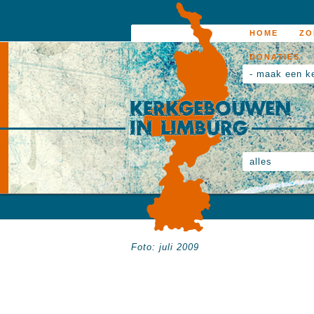
HOME
ZO
DONATIES
- maak een k
alles
Foto: juli 2009