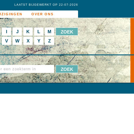
LAATST BIJGEWERKT OP 22-07-2026
JZIGINGEN
OVER ONS
I
J
K
L
M
V
W
X
Y
Z