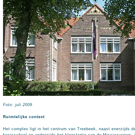
Foto: juli 2009
Ruimtelijke context
Het complex ligt in het centrum van Treebeek, naast enerzijds d
basisschool en anderzijds het kloostertje van de Missiezusters, 