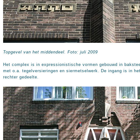
Topgevel van het middendeel. Foto: juli 2009
Het complex is in expressionistische vormen gebouwd in bakste
met o.a. tegelversieringen en siermetselwerk. De ingang is in he
rechter gedeelte.