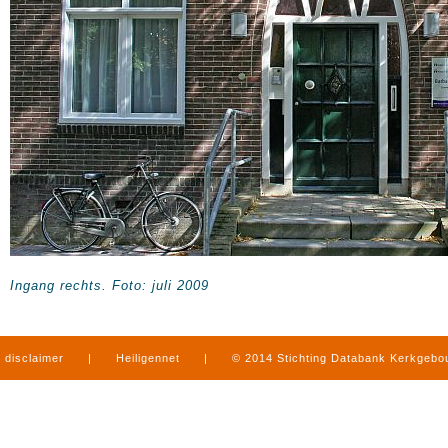
Ingang rechts. Foto: juli 2009
disclaimer
|
Heiligennet
|
© 2014 Stichting Databank Kerkgeb
in Limburg
|
produced by
www.mediamens.nl