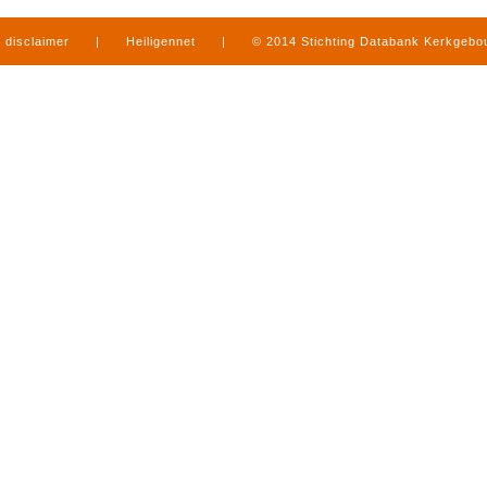
disclaimer
|
Heiligennet
|
© 2014 Stichting Databank Kerkgeb
in Limburg
|
produced by
www.mediamens.nl