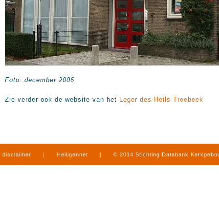
Foto: december 2006
Zie verder ook de website van het
Leger des Heils Treebeek
disclaimer
|
Heiligennet
|
© 2014 Stichting Databank Kerkgeb
in Limburg
|
produced by
www.mediamens.nl