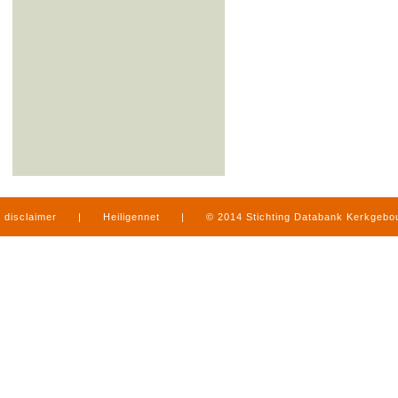
disclaimer
|
Heiligennet
|
© 2014 Stichting Databank Kerkgeb
in Limburg
|
produced by
www.mediamens.nl