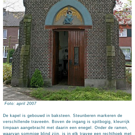
Foto: april 2007
De kapel is gebouwd in baksteen. Steunberen markeren de
verschillende traveeën. Boven de ingang is spitbogig, kleurrijk
timpaan aangebracht met daarin een enegel. Onder de ramen,
waarvan sommige blind zijn, is in elk travee een rechthoek met