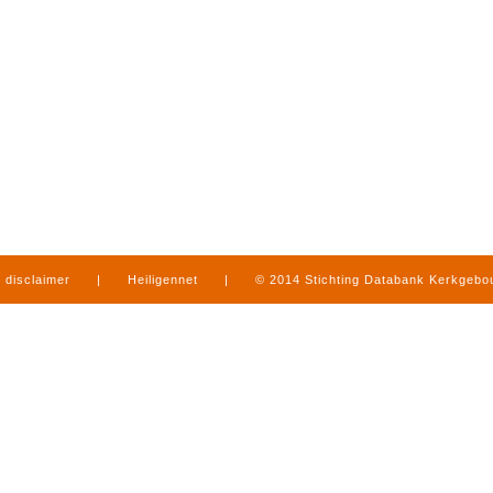
disclaimer
|
Heiligennet
|
© 2014 Stichting Databank Kerkgeb
in Limburg
|
produced by
www.mediamens.nl