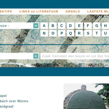
EKTIPS
LINKS en LITERATUUR
ORGELS
LAATSTE WI
A
B
C
D
E
F
G
H
euze -
N
O
P
Q
R
S
T
U
apel
bach over Worms
andgraaf