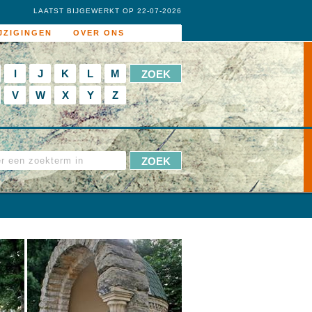
LAATST BIJGEWERKT OP 22-07-2026
JZIGINGEN
OVER ONS
I
J
K
L
M
V
W
X
Y
Z