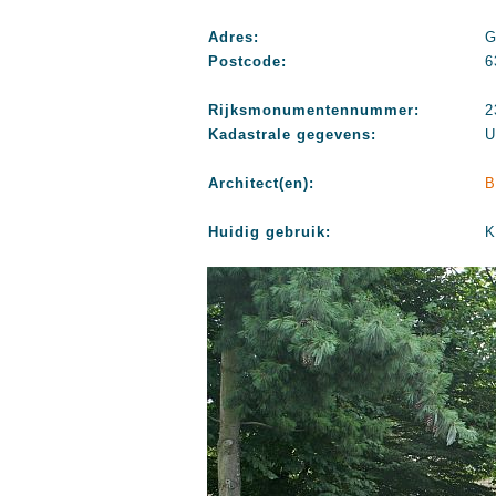
Adres:
G
Postcode:
6
Rijksmonumentennummer:
2
Kadastrale gegevens:
U
Architect(en):
B
Huidig gebruik:
K