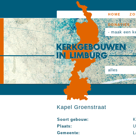
HOME
ZO
DONATIES
- maak een k
alles
Kapel Groenstraat
Soort gebouw:
K
Plaats:
U
Gemeente:
L