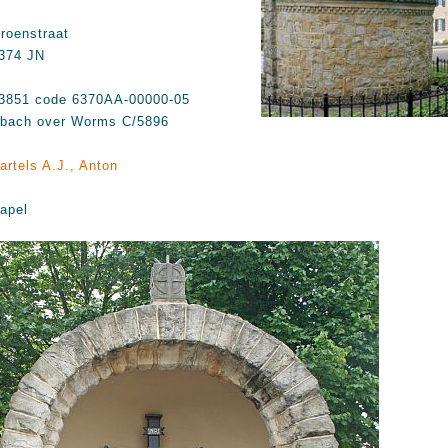
roenstraat
374 JN
3851 code 6370AA-00000-05
bach over Worms C/5896
artels A.J., Anton
apel