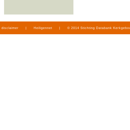
disclaimer
|
Heiligennet
|
© 2014 Stichting Databank Kerkgeb
in Limburg
|
produced by
www.mediamens.nl