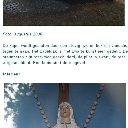
Foto: augustus 2006
De kapel wordt gesloten door een stevig ijzeren hek om vandali
tegen te gaan. Het zadeldak is met zwarte kunstleien gedekt. De
steunberen zijn roze-rood geschilderd, de plint is zwart, de rest 
witgeschilderd. Een kruis siert de topgevel.
In
terieur