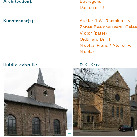
Architect(en):
Beursgens
Dumoulin, J.
Kunstenaar(s):
Atelier J.W. Ramakers &
Zonen Beeldhouwers, Gele
Victor (pater)
Oidtman, Dr. H.
Nicolas Frans / Atelier F.
Nicolas
Huidig gebruik:
R.K. Kerk