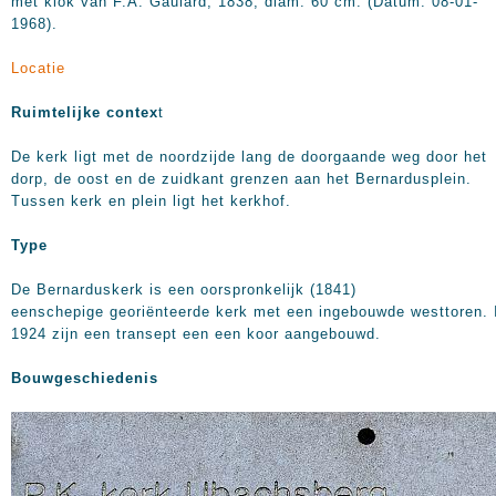
met klok van F.A. Gaulard, 1838, diam. 60 cm. (Datum: 08-01-
1968).
Locatie
Ruimtelijke contex
t
De kerk ligt met de noordzijde lang de doorgaande weg door het
dorp, de oost en de zuidkant grenzen aan het Bernardusplein.
Tussen kerk en plein ligt het kerkhof.
Type
De Bernarduskerk is een oorspronkelijk (1841)
eenschepige georiënteerde kerk met een ingebouwde westtoren. 
1924 zijn een transept een een koor aangebouwd.
Bouwgeschiedenis