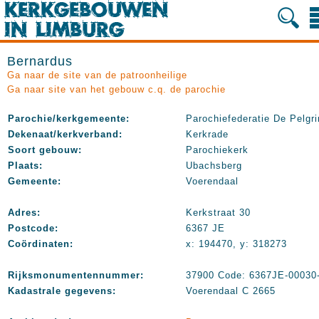
Bernardus
Ga naar de site van de patroonheilige
Ga naar site van het gebouw c.q. de parochie
Parochie/kerkgemeente:
Parochiefederatie De Pelgr
Dekenaat/kerkverband:
Kerkrade
Soort gebouw:
Parochiekerk
Plaats:
Ubachsberg
Gemeente:
Voerendaal
Adres:
Kerkstraat 30
Postcode:
6367 JE
Coördinaten:
x: 194470, y: 318273
Rijksmonumentennummer:
37900 Code: 6367JE-00030
Kadastrale gegevens:
Voerendaal C 2665