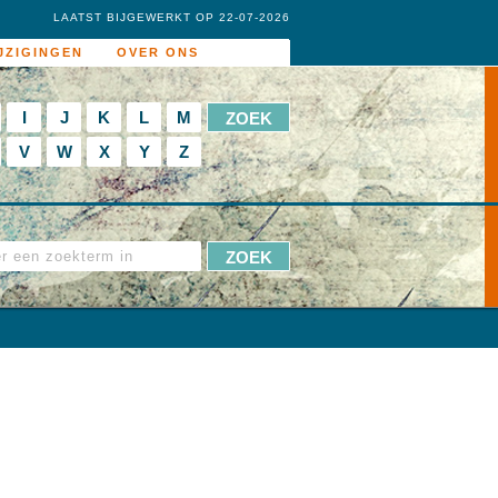
LAATST BIJGEWERKT OP 22-07-2026
JZIGINGEN
OVER ONS
I
J
K
L
M
V
W
X
Y
Z