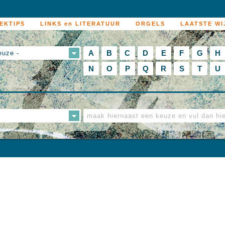
EKTIPS
LINKS en LITERATUUR
ORGELS
LAATSTE WI
A
B
C
D
E
F
G
H
euze -
N
O
P
Q
R
S
T
U