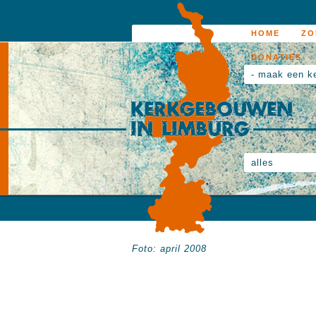
HOME
ZO
DONATIES
- maak een k
alles
Foto: april 2008