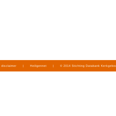
disclaimer
|
Heiligennet
|
© 2014 Stichting Databank Kerkgeb
in Limburg
|
produced by
www.mediamens.nl