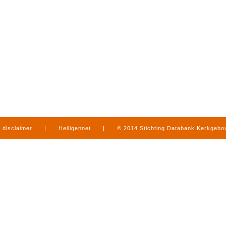
disclaimer
|
Heiligennet
|
© 2014 Stichting Databank Kerkgeb
in Limburg
|
produced by
www.mediamens.nl