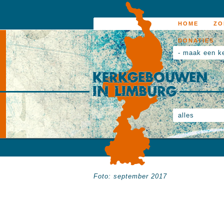
HOME
ZO
DONATIES
- maak een k
alles
Foto: september 2017