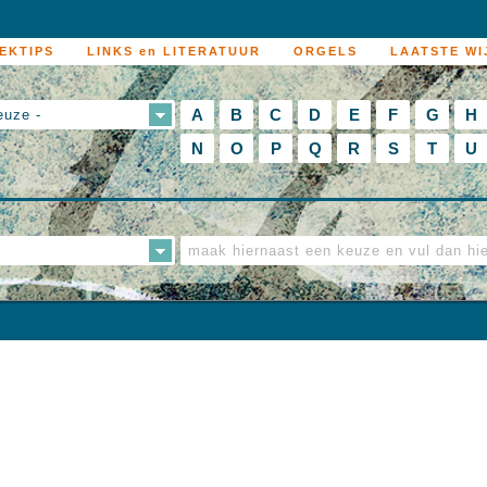
EKTIPS
LINKS en LITERATUUR
ORGELS
LAATSTE WI
A
B
C
D
E
F
G
H
euze -
N
O
P
Q
R
S
T
U