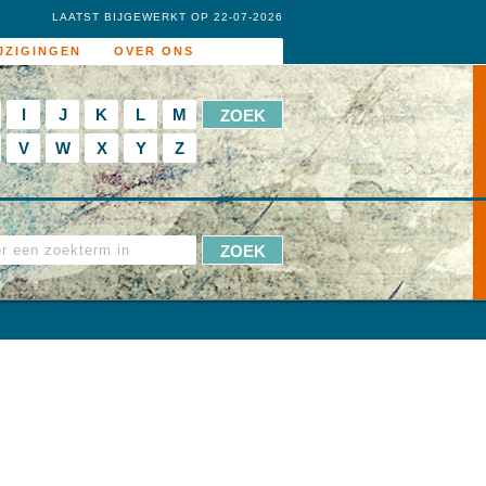
LAATST BIJGEWERKT OP 22-07-2026
JZIGINGEN
OVER ONS
I
J
K
L
M
V
W
X
Y
Z