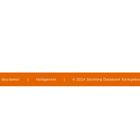
disclaimer
|
Heiligennet
|
© 2014 Stichting Databank Kerkgeb
in Limburg
|
produced by
www.mediamens.nl