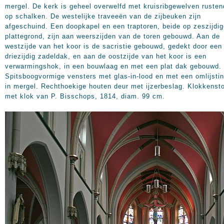
mergel. De kerk is geheel overwelfd met kruisribgewelven rusten
op schalken. De westelijke traveeën van de zijbeuken zijn
afgeschuind. Een doopkapel en een traptoren, beide op zeszijdi
plattegrond, zijn aan weerszijden van de toren gebouwd. Aan de
westzijde van het koor is de sacristie gebouwd, gedekt door een
driezijdig zadeldak, en aan de oostzijde van het koor is een
verwarmingshok, in een bouwlaag en met een plat dak gebouwd.
Spitsboogvormige vensters met glas-in-lood en met een omlijsti
in mergel. Rechthoekige houten deur met ijzerbeslag. Klokkenst
met klok van P. Bisschops, 1814, diam. 99 cm.