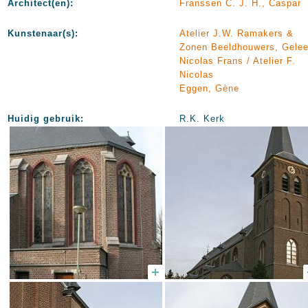
Architect(en):
Franssen C. J. H., Caspar
Kunstenaar(s):
Atelier J.W. Ramakers &
Zonen Beeldhouwers, Gele
Nicolas Frans / Atelier F.
Nicolas
Eggen, Gène
Huidig gebruik:
R.K. Kerk