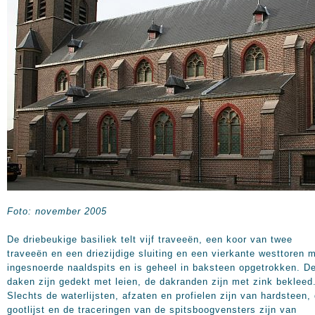
Foto: november 2005
De driebeukige basiliek telt vijf traveeën, een koor van twee
traveeën en een driezijdige sluiting en een vierkante westtoren 
ingesnoerde naaldspits en is geheel in baksteen opgetrokken. D
daken zijn gedekt met leien, de dakranden zijn met zink bekleed
Slechts de waterlijsten, afzaten en profielen zijn van hardsteen,
gootlijst en de traceringen van de spitsboogvensters zijn van