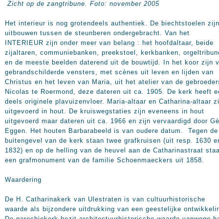
Zicht op de zangtribune. Foto: november 2005
Het interieur is nog grotendeels authentiek. De biechtstoelen zijn
uitbouwen tussen de steunberen ondergebracht. Van het
INTERIEUR zijn onder meer van belang : het hoofdaltaar, beide
zijaltaren, communiebanken, preekstoel, kerkbanken, orgeltribun
en de meeste beelden daterend uit de bouwtijd. In het koor zijn v
gebrandschilderde vensters, met scènes uit leven en lijden van
Christus en het leven van Maria, uit het atelier van de gebroeder
Nicolas te Roermond, deze dateren uit ca. 1905. De kerk heeft 
deels originele plavuizenvloer. Maria-altaar en Catharina-altaar zi
uitgevoerd in hout. De kruiswegstaties zijn eveneens in hout
uitgevoerd maar dateren uit ca. 1966 en zijn vervaardigd door G
Eggen. Het houten Barbarabeeld is van oudere datum. Tegen de
buitengevel van de kerk staan twee grafkruisen (uit resp. 1630 e
1832) en op de helling van de heuvel aan de Catharinastraat sta
een grafmonument van de familie Schoenmaeckers uit 1858.
Waardering
De H. Catharinakerk van Ulestraten is van cultuurhistorische
waarde als bijzondere uitdrukking van een geestelijke ontwikkeli
De parochiekerk bezit architectuurhistorische waarde vanwege h