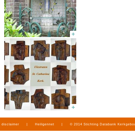
disclaimer
|
Heiligennet
|
© 2014 Stichting Databank Kerkgeb