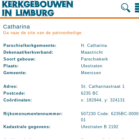
Catharina
Ga naar de site van de patroonheilige
Parochie/kerkgemeente:
H. Catharina
Dekenaat/kerkverband:
Maastricht
Soort gebouw:
Parochiekerk
Plaats:
Ulestraten
Gemeente:
Meerssen
Adres:
St. Catharinastraat 1
Postcode:
6235 BC
Coördinaten:
x: 182944, y: 324131
Rijksmonumentennummer:
507230 Code: 6235BC-0000
01
Kadastrale gegevens:
Ulestraten B 2192