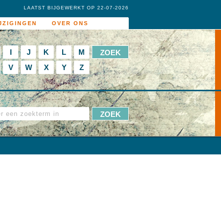
LAATST BIJGEWERKT OP 22-07-2026
JZIGINGEN
OVER ONS
I
J
K
L
M
V
W
X
Y
Z