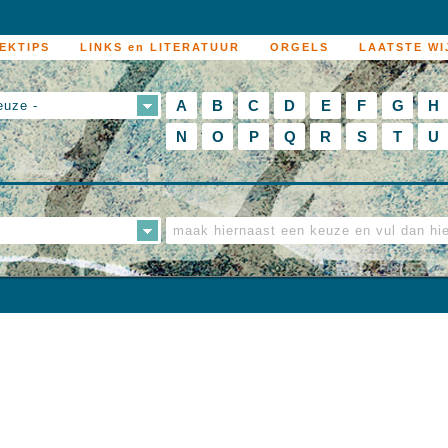
EKTIPS
LINKS en LITERATUUR
ORGELS
LAATSTE WI
A
B
C
D
E
F
G
H
euze -
N
O
P
Q
R
S
T
U