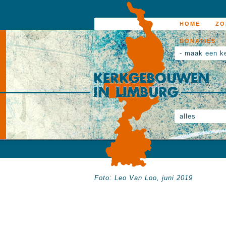
HOME
ZO
DONATIES
- maak een k
alles
Foto: Leo Van Loo, juni 2019