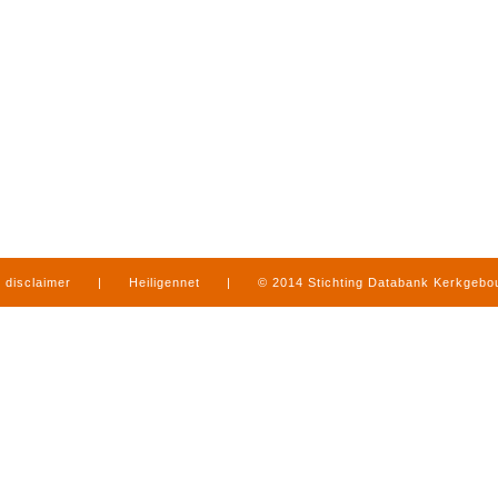
disclaimer
|
Heiligennet
|
© 2014 Stichting Databank Kerkgeb
in Limburg
|
produced by
www.mediamens.nl