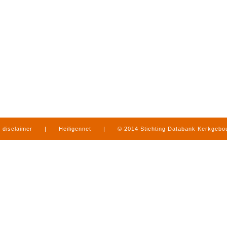
disclaimer
|
Heiligennet
|
© 2014 Stichting Databank Kerkgeb
in Limburg
|
produced by
www.mediamens.nl