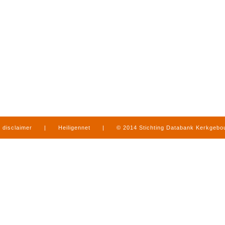
disclaimer
|
Heiligennet
|
© 2014 Stichting Databank Kerkgeb
in Limburg
|
produced by
www.mediamens.nl