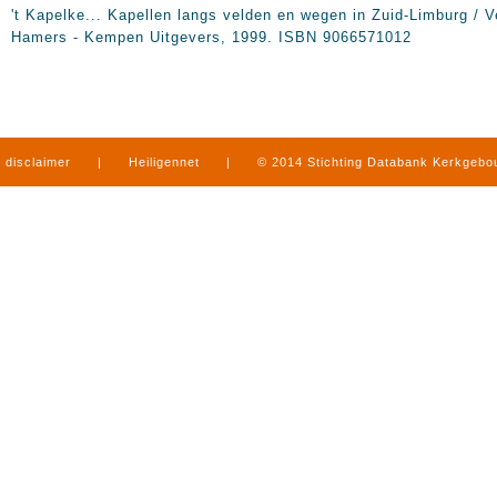
't Kapelke... Kapellen langs velden en wegen in Zuid-Limburg / V
Hamers - Kempen Uitgevers, 1999. ISBN 9066571012
disclaimer
|
Heiligennet
|
© 2014 Stichting Databank Kerkgeb
in Limburg
|
produced by
www.mediamens.nl