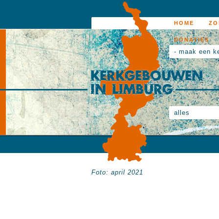
HOME
ZO
DONATIES
- maak een k
alles
Foto: april 2021