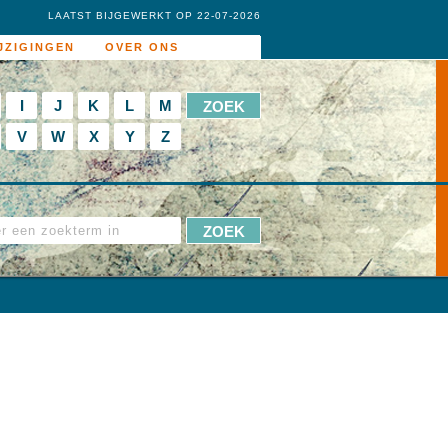
LAATST BIJGEWERKT OP 22-07-2026
JZIGINGEN
OVER ONS
I
J
K
L
M
V
W
X
Y
Z