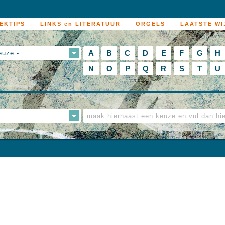
EKTIPS
LINKS en LITERATUUR
ORGELS
LAATSTE WI
A
B
C
D
E
F
G
H
euze -
N
O
P
Q
R
S
T
U