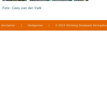
Foto: Cees van der Valk
disclaimer
|
Heiligennet
|
© 2014 Stichting Databank Kerkgeb
in Limburg
|
produced by
www.mediamens.nl