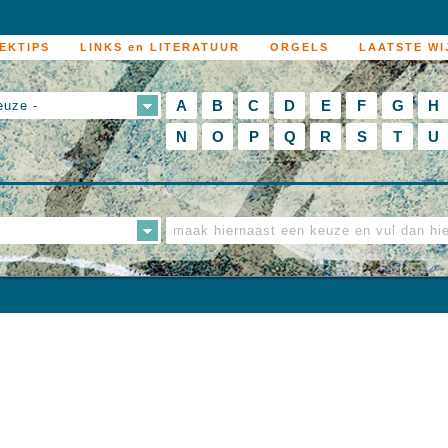
EKTIPS
LINKS en LITERATUUR
ORGELS
LAATSTE WI
A
B
C
D
E
F
G
H
euze -
N
O
P
Q
R
S
T
U