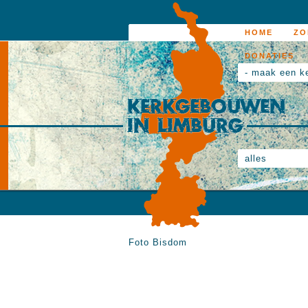
HOME
ZO
DONATIES
- maak een k
alles
Foto Bisdom