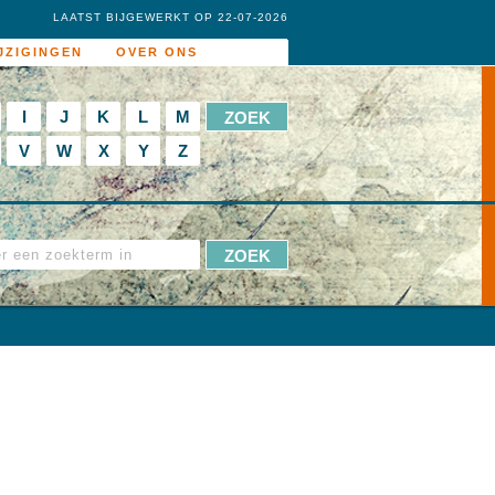
LAATST BIJGEWERKT OP 22-07-2026
JZIGINGEN
OVER ONS
I
J
K
L
M
V
W
X
Y
Z