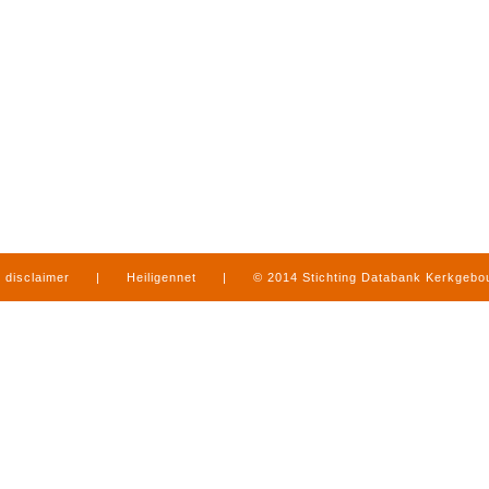
disclaimer
|
Heiligennet
|
© 2014 Stichting Databank Kerkgeb
in Limburg
|
produced by
www.mediamens.nl