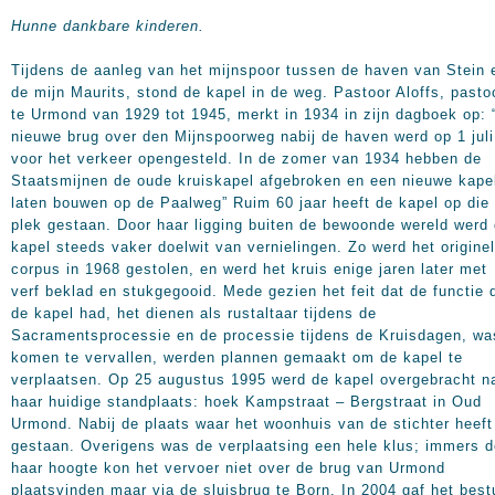
Hunne dankbare kinderen.
Tijdens de aanleg van het mijnspoor tussen de haven van Stein 
de mijn Maurits, stond de kapel in de weg. Pastoor Aloffs, pasto
te Urmond van 1929 tot 1945, merkt in 1934 in zijn dagboek op: 
nieuwe brug over den Mijnspoorweg nabij de haven werd op 1 juli
voor het verkeer opengesteld. In de zomer van 1934 hebben de
Staatsmijnen de oude kruiskapel afgebroken en een nieuwe kape
laten bouwen op de Paalweg” Ruim 60 jaar heeft de kapel op die
plek gestaan. Door haar ligging buiten de bewoonde wereld werd
kapel steeds vaker doelwit van vernielingen. Zo werd het origine
corpus in 1968 gestolen, en werd het kruis enige jaren later met
verf beklad en stukgegooid. Mede gezien het feit dat de functie 
de kapel had, het dienen als rustaltaar tijdens de
Sacramentsprocessie en de processie tijdens de Kruisdagen, wa
komen te vervallen, werden plannen gemaakt om de kapel te
verplaatsen. Op 25 augustus 1995 werd de kapel overgebracht n
haar huidige standplaats: hoek Kampstraat – Bergstraat in Oud
Urmond. Nabij de plaats waar het woonhuis van de stichter heeft
gestaan. Overigens was de verplaatsing een hele klus; immers d
haar hoogte kon het vervoer niet over de brug van Urmond
plaatsvinden maar via de sluisbrug te Born. In 2004 gaf het best