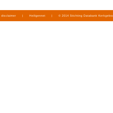
disclaimer
|
Heiligennet
|
© 2014 Stichting Databank Kerkgeb
in Limburg
|
produced by
www.mediamens.nl