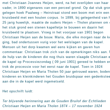
met Christiaan Joannes Heijen, werd, na het overlijden van haar
vader, in 1890 eigenares van een perceel grond. Op dat stuk gro
gelegen hoek Paalweg – Heirstraat stond een boom met erin een
kruisbeeld met een houten corpus. In 1899, bij gelegenheid van 
25 jarig huwelijk, maakte de ouders Heijen – Tholen plannen om
het stuk grond een stenen kapelletje te bouwen en daarin het
kruisbeeld te plaatsen. Vroeg in het voorjaar van 1901 begon
Christiaan Heijen aan de bouw. Maria, die elke morgen naar de k
ging, bad ondertussen vurig voor het welslagen van de kapel.
Mensen uit het dorp kwamen wel eens kijken en gaven hun
commentaar. Christiaan trok zich van de opmerkingen niks aan.
de hulp van de kinderen die nog thuis waren slaagde Christiaan e
de kapel op Processiezondag ( 09 juni 1901) gereed te hebben e
trok de processie voor het eerst naar de kapel. Toen in 1924
Christiaan Heijen en Maria Tholen 50 jaar getrouwd waren, bode
kinderen en kleinkinderen het Gouden bruidspaar een gedenkste
aan die in de kapel werd ingemetseld.
Het opschrift luidt:
Ter blijvende herinnering
aan de
Gouden Bruilof der Echtlieden
Christiaan Heijen en Maria Tholen
1874 – 17 november 1924