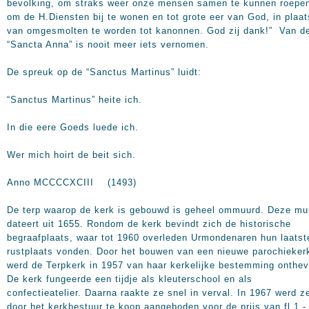
bevolking, om straks weer onze mensen samen te kunnen roepe
om de H.Diensten bij te wonen en tot grote eer van God, in plaat
van omgesmolten te worden tot kanonnen. God zij dank!” Van d
“Sancta Anna” is nooit meer iets vernomen.
De spreuk op de “Sanctus Martinus” luidt:
“Sanctus Martinus” heite ich.
In die eere Goeds luede ich.
Wer mich hoirt de beit sich.
Anno MCCCCXCIII (1493)
De terp waarop de kerk is gebouwd is geheel ommuurd. Deze mu
dateert uit 1655. Rondom de kerk bevindt zich de historische
begraafplaats, waar tot 1960 overleden Urmondenaren hun laatst
rustplaats vonden. Door het bouwen van een nieuwe parochieker
werd de Terpkerk in 1957 van haar kerkelijke bestemming onthev
De kerk fungeerde een tijdje als kleuterschool en als
confectieatelier. Daarna raakte ze snel in verval. In 1967 werd z
door het kerkbestuur te koop aangeboden voor de prijs van fl.1,-