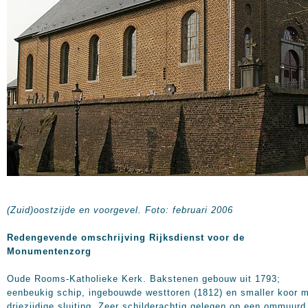
(Zuid)oostzijde en voorgevel. Foto: februari 2006
Redengevende omschrijving Rijksdienst voor de
Monumentenzorg
Oude Rooms-Katholieke Kerk. Bakstenen gebouw uit 1793;
eenbeukig schip, ingebouwde westtoren (1812) en smaller koor 
driezijdige sluiting. Zeer schilderachtig gelegen op een ommuurd