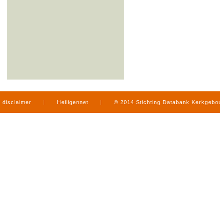
disclaimer
|
Heiligennet
|
© 2014 Stichting Databank Kerkgeb
in Limburg
|
produced by
www.mediamens.nl