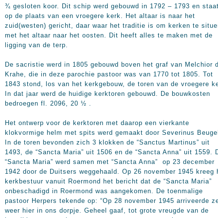
¾ gesloten koor. Dit schip werd gebouwd in 1792 – 1793 en staa
op de plaats van een vroegere kerk. Het altaar is naar het
zuid(westen) gericht, daar waar het traditie is om kerken te situ
met het altaar naar het oosten. Dit heeft alles te maken met de
ligging van de terp.
De sacristie werd in 1805 gebouwd boven het graf van Melchior 
Krahe, die in deze parochie pastoor was van 1770 tot 1805. Tot
1843 stond, los van het kerkgebouw, de toren van de vroegere k
In dat jaar werd de huidige kerktoren gebouwd. De bouwkosten
bedroegen fl. 2096, 20 ½ .
Het ontwerp voor de kerktoren met daarop een vierkante
klokvormige helm met spits werd gemaakt door Severinus Beuge
In de toren bevonden zich 3 klokken de “Sanctus Martinus” uit
1493, de “Sancta Maria” uit 1506 en de “Sancta Anna” uit 1559. 
“Sancta Maria” werd samen met “Sancta Anna” op 23 december
1942 door de Duitsers weggehaald. Op 26 november 1945 kreeg 
kerkbestuur vanuit Roermond het bericht dat de “Sancta Maria”
onbeschadigd in Roermond was aangekomen. De toenmalige
pastoor Herpers tekende op: “Op 28 november 1945 arriveerde z
weer hier in ons dorpje. Geheel gaaf, tot grote vreugde van de