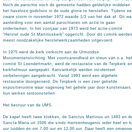
Noch de parochie noch de gemeente hadden geldelijke middelen
het haveloze godshuis in de oude glorie te herstellen. Tijdens e
zware storm in november 1972 waaide 1/3 van het dak af. Dit wa
aanleiding voor een aantal parochianen om actie te gaan
ondernemen. In het voorjaar van 1973 werd het actie-comité
“Herstel oude St.Martinuskerk” opgericht. Door dit comité werde
meest noodzakelijke herstelwerkzaamheden uitgevoerd.
In 1975 werd de kerk verkocht aan de Urmondse
Monumentenstichting. Met voortvarendheid en steun van o.a. he
comité St.Leendertmarkt, werd de restauratie van de Terpkerk e
kerkhofmuur aangepakt. Aanvankelijk werden incidenteel
verbeteringen aangebracht. Vanaf 1993 werd een algehele
restauratie doorgevoerd. De Terpkerk is een zeer geliefde
expositieruimte waar nagenoeg het gehele jaar door kunstenaars
hun werken tentoonstellen.
Het bestuur van de UMS.
De kapel heeft twee klokken, de Sanctus Martinus uit 1493 en d
Sancta Maria uit 1506 die sinds mensenheugenis ieder heel en h
uur luidden èn om 7:00 uur en 12:00 uur. Daar heeft een omwon