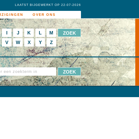
LAATST BIJGEWERKT OP 22-07-2026
JZIGINGEN
OVER ONS
I
J
K
L
M
V
W
X
Y
Z