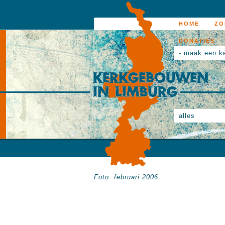
HOME
ZO
DONATIES
- maak een k
alles
Foto: februari 2006