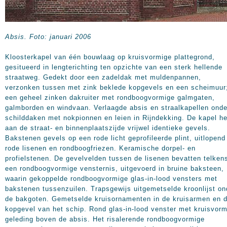
Absis. Foto: januari 2006
Kloosterkapel van één bouwlaag op kruisvormige plattegrond,
gesitueerd in lengterichting ten opzichte van een sterk hellende
straatweg. Gedekt door een zadeldak met muldenpannen,
verzonken tussen met zink beklede kopgevels en een scheimuur
een geheel zinken dakruiter met rondboogvormige galmgaten,
galmborden en windvaan. Verlaagde absis en straalkapellen onde
schilddaken met nokpionnen en leien in Rijndekking. De kapel he
aan de straat- en binnenplaatszijde vrijwel identieke gevels.
Bakstenen gevels op een rode licht geprofileerde plint, uitlopend
rode lisenen en rondboogfriezen. Keramische dorpel- en
profielstenen. De gevelvelden tussen de lisenen bevatten telken
een rondboogvormige vensternis, uitgevoerd in bruine baksteen,
waarin gekoppelde rondboogvormige glas-in-lood vensters met
bakstenen tussenzuilen. Trapsgewijs uitgemetselde kroonlijst on
de bakgoten. Gemetselde kruisornamenten in de kruisarmen en 
kopgevel van het schip. Rond glas-in-lood venster met kruisvor
geleding boven de absis. Het risalerende rondboogvormige