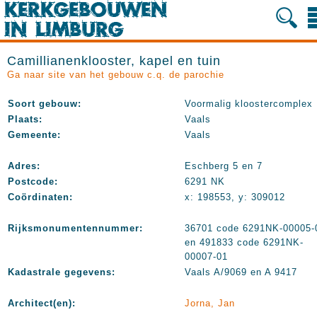
Camillianenklooster, kapel en tuin
Ga naar site van het gebouw c.q. de parochie
Soort gebouw:
Voormalig kloostercomplex
Plaats:
Vaals
Gemeente:
Vaals
Adres:
Eschberg 5 en 7
Postcode:
6291 NK
Coördinaten:
x: 198553, y: 309012
Rijksmonumentennummer:
36701 code 6291NK-00005-
en 491833 code 6291NK-
00007-01
Kadastrale gegevens:
Vaals A/9069 en A 9417
Architect(en):
Jorna, Jan