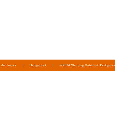
disclaimer
|
Heiligennet
|
© 2014 Stichting Databank Kerkgeb
in Limburg
|
produced by
www.mediamens.nl