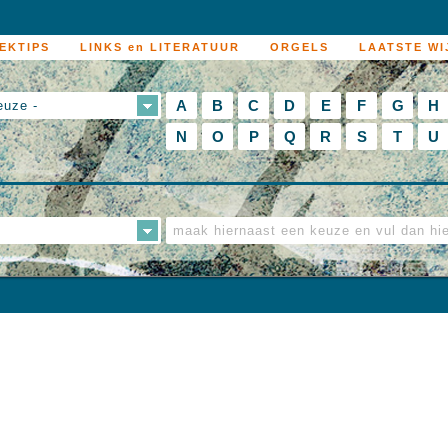
EKTIPS
LINKS en LITERATUUR
ORGELS
LAATSTE WI
A
B
C
D
E
F
G
H
euze -
N
O
P
Q
R
S
T
U