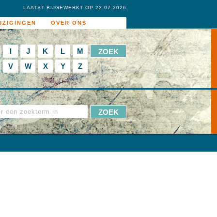
LAATST BIJGEWERKT OP 22-07-2026
JZIGINGEN
OVER ONS
I
J
K
L
M
V
W
X
Y
Z