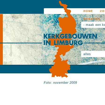
HOME
ZO
DONATIES
- maak een k
alles
Foto: november 2009