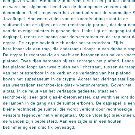
een glazen wand. Hierdoor zijn de vensters in het portaal zichtb
en wordt het algemene beeld van de doorlopende vensters niet
doorbroken. Recht tegenover het zijportaal staat de voormalige S
Jozefkapel. Aan weerszijden van de koorafsluiting staat in de
sluitwand van de zijbeuken een rechthoekig portaal, dat door de
van de overige ruimtes is gescheiden. Links ligt de toegang tot 
dagkapel, rechts de ingang naar de sacristieën en de trap naar d
crypte. De crypte bevindt zich onder het priesterkoor. Zij is
bereikbaar via een trap, die onderaan uitloopt in een dubbele tra
De crypte is rechthoekig en heeft een betonnen van balken voor
plafond. Twee rijen betonnen pijlers schragen het plafond. Langs
het plafond loopt aan twee zijden een lichtstraat, tussen de trap
van het priesterkoor in de kerk en de verlaging van het plafond
boven het supedaneum in de crypte. Achter het vieringaltaar lig
aan weerszijden rechthoekige glas-in-betonvensters. Boven het
altaar, in de muur van het verlaagde gedeelte, staat een
rechthoekig, zeer grof glas-in-betonvenster, dat wordt verlicht do
de lampen in de gang van de ruimte erboven. De dagkapel is een
kleine rechthoekige ruimte, die wordt verlicht door rechthoekige
vensters tegenover het vieringaltaar. Op de vloer ligt breuksteen
de wanden zijn bepleisterd. Aan één zijde is in een houten
betimmering een crucifix bevestigd.