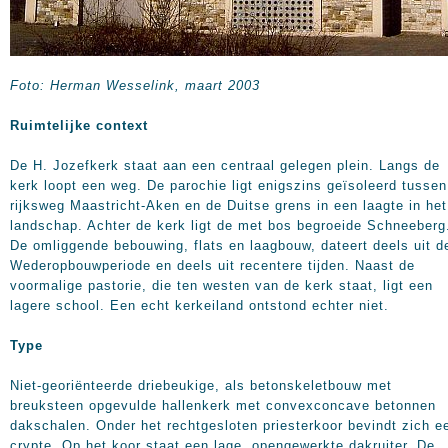
Foto: Herman Wesselink, maart 2003
Ruimtelijke context
De H. Jozefkerk staat aan een centraal gelegen plein. Langs de
kerk loopt een weg. De parochie ligt enigszins geïsoleerd tussen
rijksweg Maastricht-Aken en de Duitse grens in een laagte in het
landschap. Achter de kerk ligt de met bos begroeide Schneeberg
De omliggende bebouwing, flats en laagbouw, dateert deels uit d
Wederopbouwperiode en deels uit recentere tijden. Naast de
voormalige pastorie, die ten westen van de kerk staat, ligt een
lagere school. Een echt kerkeiland ontstond echter niet.
Type
Niet-georiënteerde driebeukige, als betonskeletbouw met
breuksteen opgevulde hallenkerk met convexconcave betonnen
dakschalen. Onder het rechtgesloten priesterkoor bevindt zich e
crypte. Op het koor staat een lage, opengewerkte dakruiter. De