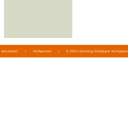
disclaimer
|
Heiligennet
|
© 2014 Stichting Databank Kerkgeb
in Limburg
|
produced by
www.mediamens.nl