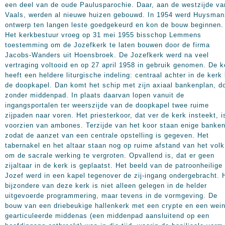
een deel van de oude Paulusparochie. Daar, aan de westzijde va
Vaals, werden al nieuwe huizen gebouwd. In 1954 werd Huysman
ontwerp ten langen leste goedgekeurd en kon de bouw beginnen.
Het kerkbestuur vroeg op 31 mei 1955 bisschop Lemmens
toestemming om de Jozefkerk te laten bouwen door de firma
Jacobs-Wanders uit Hoensbroek. De Jozefkerk werd na veel
vertraging voltooid en op 27 april
1958 in
gebruik genomen. De k
heeft een heldere liturgische indeling: centraal achter in de kerk 
de doopkapel. Dan komt het schip met zijn axiaal bankenplan, d
zonder middenpad. In plaats daarvan lopen vanuit de
ingangsportalen ter weerszijde van de doopkapel twee ruime
zijpaden naar voren. Het priesterkoor, dat ver de kerk insteekt, i
voorzien van ambones. Terzijde van het koor staan enige banken
zodat de aanzet van een centrale opstelling is gegeven. Het
tabernakel en het altaar staan nog op ruime afstand van het volk
om de sacrale werking te vergroten. Opvallend is, dat er geen
zijaltaar in de kerk is geplaatst. Het beeld van de patroonheilige
Jozef werd in een kapel tegenover de zij-ingang ondergebracht. 
bijzondere van deze kerk is niet alleen gelegen in de helder
uitgevoerde programmering, maar tevens in de vormgeving. De
bouw van een driebeukige hallenkerk met een crypte en een wein
gearticuleerde middenas (een middenpad aansluitend op een