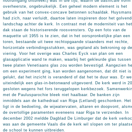
hoofdingang ontbreekt) was in die tijd, waarin de basilicale vorm
overheerste, ongebruikelijk. Een geheel modern element is het
gebruik van het convex-concave betonnen schaaldak. Huysmans
had zich, naar verluidt, daartoe laten inspireren door het golven
landschap achter de kerk. In contrast met de moderniteit van he
dak staan de historiserende roosvensters. Op een foto van de
maquette uit 1955 is te zien, dat in het oorspronkelijke plan een
toren, bestaande uit twee rechtopgaande staanders met rechte,
horizontale verbindingsstukken, was gepland als bekroning op d
viering. Voor het overige was Charles Eyck van plan om een
glasapplicatie wand te maken, waarbij het gekleurde glas tussen
twee platen Venetiaans glas zou worden bevestigd. Aangezien he
om een experiment ging, kan worden aangenomen, dat dit niet is
gelukt, dat het inzicht is veranderd of dat het te duur was. Er we
uiteindelijk een glas-in-betonwand uitgevoerd. De kerk werd in 2
gesloten wegens het fors teruggelopen kerkbezoek. Samenwerki
met de Paulusparochie bleek niet haalbaar. De banken zijn
inmiddels aan de kathedraal van Riga (Letland) geschonken. Het
ligt in de bedoeling, de wijwatervaten, altaren en doopvont, als
de overtollige paramenten eveneens naar Riga te verzenden. In
december 2002 meldde Dagblad De Limburger dat de kerk verkoc
was aan de gemeente Vaals die de kerk wil slopen om ter plaats
de school te kunnen uitbreiden.