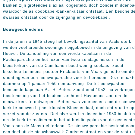
banken zijn grotendeels axiaal opgesteld, doch zonder middenpa
waardoor de as doopkapel-banken-altaar ontstaat. Een bescheid
dwarsas ontstaat door de zij-ingang en devotiekapel.
Bouwgeschiedenis
In de jaren na 1945 steeg het bevolkingsaantal van Vaals sterk. 
werden veel arbeiderswoningen bijgebouwd in de omgeving van d
Heuvel. De aanstelling van een vierde kapelaan in de
Paulusparochie en het lezen van twee zondagsmissen in de
kloosterkerk van de Camilianen bood weinig soelaas, zodat
bisschop Lemmens pastoor Prickaerts van Vaals gelastte om de
stichting van een nieuwe parochie voor te bereiden. Deze maakt
daarmee op 1 januari 1950 een aanvang. De tot bouwpastoor
benoemde kapelaan P.J.H. Peters zocht eind 1952, na verkregen
toestemming van het bisdom, architect Huysmans aan om de
nieuwe kerk te ontwerpen. Peters was voornemens om de nieuw
kerk te bouwen bij het klooster Bloemendaal, doch dat stuitte op
verzet van de zusters. Derhalve werd in december 1953 besloten
om de kerk te realiseren in het uitbreidingsplan van de gemeente
Vaals aan de Maastrichterlaan. De nieuwe parochie bestond voor
een deel uit de nieuwbouwwijk Clarissenstraat en voor de rest ui