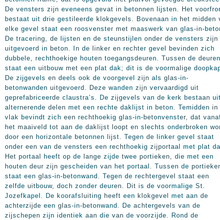
De vensters zijn eveneens gevat in betonnen lijsten. Het voorfro
bestaat uit drie gestileerde klokgevels. Bovenaan in het midden
elke gevel staat een roosvenster met maaswerk van glas-in-beto
De tracering, de lijsten en de steunstijlen onder de vensters zijn
uitgevoerd in beton. In de linker en rechter gevel bevinden zich
dubbele, rechthoekige houten toegangsdeuren. Tussen de deure
staat een uitbouw met een plat dak; dit is de voormalige doopkap
De zijgevels en deels ook de voorgevel zijn als glas-in-
betonwanden uitgevoerd. Deze wanden zijn vervaardigd uit
geprefabriceerde claustra’s. De zijgevels van de kerk bestaan ui
alternerende delen met een rechte daklijst in beton. Temidden in
vlak bevindt zich een rechthoekig glas-in-betonvenster, dat vana
het maaiveld tot aan de daklijst loopt en slechts onderbroken wo
door een horizontale betonnen lijst. Tegen de linker gevel staat
onder een van de vensters een rechthoekig zijportaal met plat d
Het portaal heeft op de lange zijde twee portieken, die met een
houten deur zijn gescheiden van het portaal. Tussen de portieke
staat een glas-in-betonwand. Tegen de rechtergevel staat een
zelfde uitbouw, doch zonder deuren. Dit is de voormalige St.
Jozefkapel. De koorafsluiting heeft een klokgevel met aan de
achterzijde een glas-in-betonwand. De achtergevels van de
zijschepen zijn identiek aan die van de voorzijde. Rond de