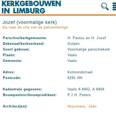
Jozef (voormalige kerk)
Ga naar de site van de patroonheilige
Parochie/kerkgemeente:
H. Paulus en H. Jozef
Dekenaat/kerkverband:
Gulpen
Soort gebouw:
Voormalige parochiekerk
Plaats:
Vaals
Gemeente:
Vaals
Adres:
Kolmondstraat
Postcode:
6291 HH
Kadastrale gegevens:
Vaals A 8402, A 8404
Bouwpastoor/bouwpredikant:
P.J.H. Peters
Architect(en):
Huysmans, Jean