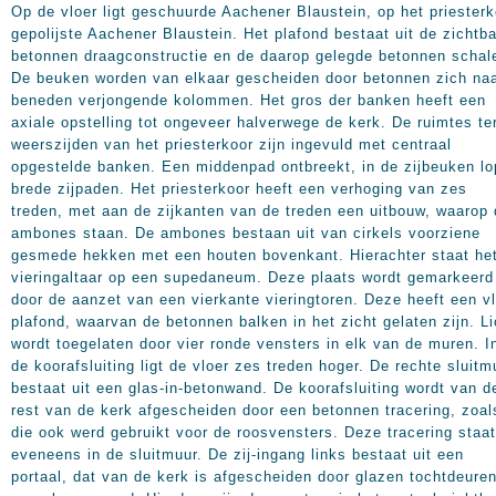
Op de vloer ligt geschuurde Aachener Blaustein, op het priesterk
gepolijste Aachener Blaustein. Het plafond bestaat uit de zichtb
betonnen draagconstructie en de daarop gelegde betonnen schal
De beuken worden van elkaar gescheiden door betonnen zich na
beneden verjongende kolommen. Het gros der banken heeft een
axiale opstelling tot ongeveer halverwege de kerk. De ruimtes te
weerszijden van het priesterkoor zijn ingevuld met centraal
opgestelde banken. Een middenpad ontbreekt, in de zijbeuken l
brede zijpaden. Het priesterkoor heeft een verhoging van zes
treden, met aan de zijkanten van de treden een uitbouw, waarop
ambones staan. De ambones bestaan uit van cirkels voorziene
gesmede hekken met een houten bovenkant. Hierachter staat he
vieringaltaar op een supedaneum. Deze plaats wordt gemarkeerd
door de aanzet van een vierkante vieringtoren. Deze heeft een v
plafond, waarvan de betonnen balken in het zicht gelaten zijn. Li
wordt toegelaten door vier ronde vensters in elk van de muren. I
de koorafsluiting ligt de vloer zes treden hoger. De rechte sluitm
bestaat uit een glas-in-betonwand. De koorafsluiting wordt van d
rest van de kerk afgescheiden door een betonnen tracering, zoal
die ook werd gebruikt voor de roosvensters. Deze tracering staat
eveneens in de sluitmuur. De zij-ingang links bestaat uit een
portaal, dat van de kerk is afgescheiden door glazen tochtdeuren